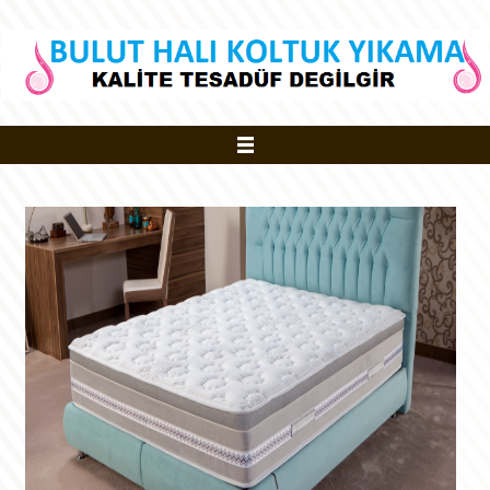
ANASAYFA
Koltuk Yıkama
Halı Yıkama
Şubelerimiz
Yatak Yıkama