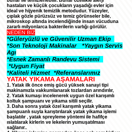
buhar ile temizlenebilir. Buhar özellikle alerji
hastaları ve küçük çocukların yaşadığı evler için
ideal ve hijyenik temizlik metodudur. Yüzeyler,
çıplak gözle pürüzsüz ve temiz görünseler bile,
mikroskop altında incelendiğinde insan vücuduna
zararlı milyonlarca bakterilerin varlığı görülür.
NEDEN BİZ
*Güleryüzlü ve Güvenilir Uzman Ekip
*Son Teknoloji Makinalar *Yaygın Servis
Agı
*Esnek Zamanlı Randevu Sistemi
*Uygun Fiyat
*Kaliteli Hizmet *Referanslarımız
YATAK YIKAMA AŞAMALARI
1. Yatak ilk önce emiş gücü yüksek sanayi tipi
makinamızla vakkumlanarak tozlardan arındırılır,
2. Yatak kumaşı incelenerek uygun özel karışımlı
koltuk şampuanı ve yıkama sitili seçilir.
3. Daha sonra yatak özel karışımlı yatak yikama
şampuanlı suyla karıştırılarak yatak yikama işlemi
başlatılır , yatak spreyleme yöntemi ile hafifçe
ıslatılarak kirlerin ve lekelerin yumuşatılması
sağlanır..