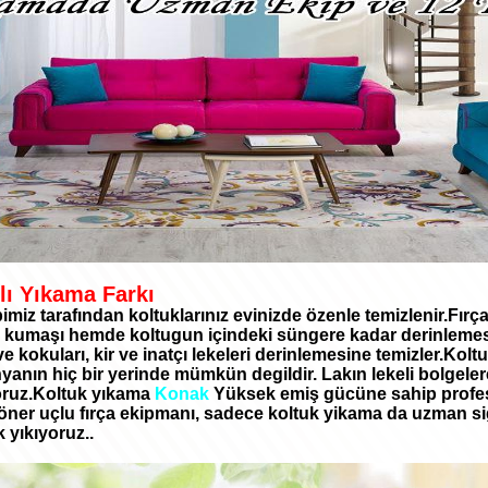
lı Yıkama Farkı
miz tarafından koltuklarınız evinizde özenle temizlenir.Fır
 kumaşı hemde koltugun içindeki süngere kadar derinlemesin
 kokuları, kir ve inatçı lekeleri derinlemesine temizler.Ko
anın hiç bir yerinde mümkün degildir. Lakın lekeli bolgeler
oruz.Koltuk yıkama
Konak
Yüksek emiş gücüne sahip profes
ner uçlu fırça ekipmanı, sadece koltuk yikama da uzman sigo
 yıkıyoruz..