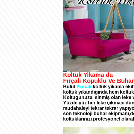
Koltuk Yikama da
Fırçalı Kopüklü Ve Buhar
Bulut
Konak
koltuk yıkama ekibi
koltuk yıkandıgında hem koltuk
Koltugunuza sinmiş olan leke ve
Yüzde yüz her leke çıkması duny
mudahaleyi tekrar tekrar yapıy
son teknoloji buhar ekipmanı,dö
koltuklarınızı profesyonel olarak