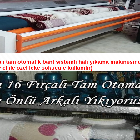
rçalı tam otomatik bant sistemli halı yıkama makines
 el ile özel leke sökücüle kullanılır)