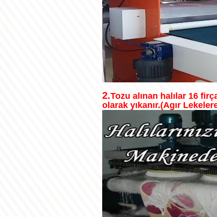
2.
Tozu alınan halılar 16 fi
olarak yıkanır.(Agır Lekelere