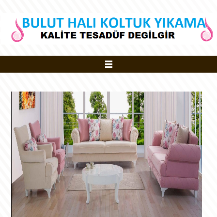
ANASAYFA
Koltuk Yıkama
Halı Yıkama
Şubelerimiz
Yatak Yıkama