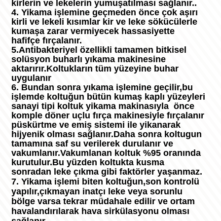
kirlerin ve lekelerin yumuşatılması sağlanır..
4. Yikama işlemine geçmeden önce çok aşırı
kirli ve lekeli kısımlar kir ve leke sökücülerle
kumaşa zarar vermiyecek hassasiyette
hafifçe fırçalanır.
5.Antibakteriyel özellikli tamamen bitkisel
solüsyon buharlı yıkama makinesine
aktarırır.Koltukların tüm yüzeyine buhar
uygulanır
6. Bundan sonra yıkama işlemine geçilir,bu
işlemde koltuğun bütün kumaş kaplı yüzeyleri
sanayi tipi koltuk yikama makinasıyla önce
komple döner uçlu fırça makinesiyle fırçalanır
püskürtme ve emiş sistemi ile yikanarak
hijyenik olması sağlanır.Daha sonra koltugun
tamamına saf su verilerek durulanır ve
vakumlanır.Vakumlanan koltuk %95 oranında
kurutulur.Bu yüzden koltukta kusma
sonradan leke çıkma gibi faktörler yaşanmaz.
7. Yikama işlemi biten koltuğun,son kontrolü
yapılır,çıkmayan inatçı leke veya sorunlu
bölge varsa tekrar müdahale edilir ve ortam
havalandırılarak hava sirkülasyonu olması