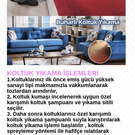
KOLTUK YIKAMA İŞLEMLERİ
1.
Koltuklarınız ilk önce emiş gücü yüksek
sanayi tipi makinamızla vakkumlanarak
tozlardan arındırılır,
2. Koltuk kumaşı incelenerek uygun özel
karışımlı koltuk şampuanı ve yıkama sitili
seçilir.
3. Daha sonra koltuklarınız özel karışımlı
koltuk yikama şampuanlı suyla karıştırılarak
koltuk yikama işlemi başlatılır , koltuk
spreyleme yöntemi ile hafifçe ıslatılarak