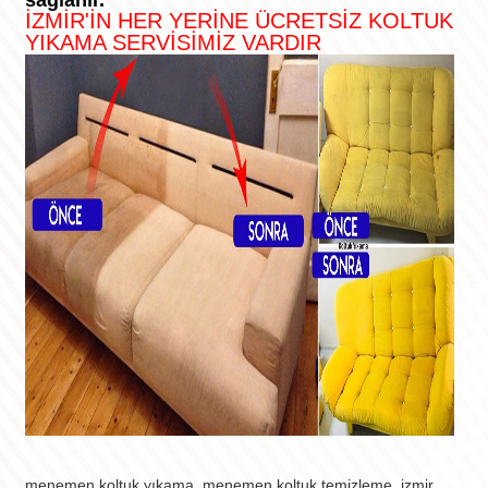
sağlanır.
İZMİR'İN HER YERİNE ÜCRETSİZ KOLTUK
YIKAMA SERVİSİMİZ VARDIR
menemen koltuk yıkama, menemen koltuk temizleme, izmir