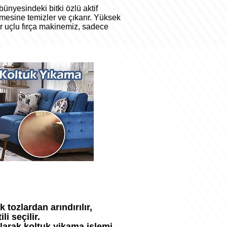
bünyesindeki bitki özlü aktif
emesine temizler ve çıkarır. Yüksek
 uçlu fırça makinemiz, sadece
tozlardan arındırılır,
i seçilir.
ılarak koltuk yikama işlemi