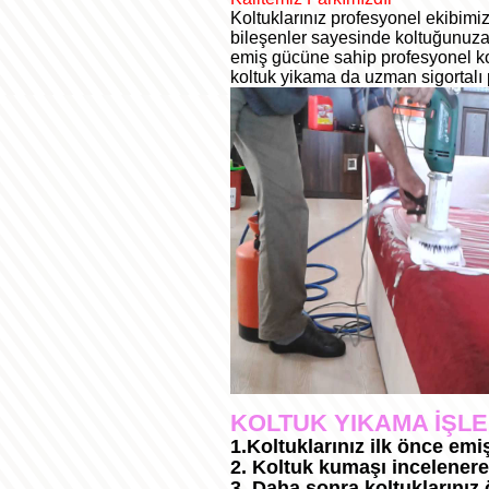
Koltuklarınız profesyonel ekibimiz
bileşenler sayesinde koltuğunuza s
emiş gücüne sahip profesyonel k
koltuk yikama da uzman sigortalı pe
KOLTUK YIKAMA İŞL
1.
Koltuklarınız ilk önce emi
2. Koltuk kumaşı incelenerek
3. Daha sonra koltuklarınız 