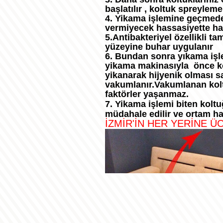
başlatılır , koltuk spreyleme
4. Yikama işlemine geçmeden 
vermiyecek hassasiyette hafi
5.Antibakteriyel özellikli t
yüzeyine buhar uygulanır
6. Bundan sonra yıkama işle
yikama makinasıyla önce kom
yikanarak hijyenik olması s
vakumlanır.Vakumlanan kolt
faktörler yaşanmaz.
7. Yikama işlemi biten kolt
müdahale edilir ve ortam ha
İZMİR'İN HER YERİNE Ü