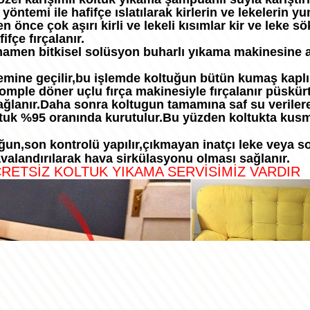
 yöntemi ile hafifçe ıslatılarak kirlerin ve lekelerin y
önce çok aşırı kirli ve lekeli kısımlar kir ve leke s
fçe fırçalanır.
amamen bitkisel solüsyon buharlı yıkama makinesine a
mine geçilir,bu işlemde koltuğun bütün kumaş kaplı y
ple döner uçlu fırça makinesiyle fırçalanır püskürt
ağlanır.Daha sonra koltugun tamamına saf su veriler
uk %95 oranında kurutulur.Bu yüzden koltukta kusm
uğun,son kontrolü yapılır,çıkmayan inatçı leke veya s
valandırılarak hava sirkülasyonu olması sağlanır.
CRETSİZ KOLTUK YIKAMA SERVİSİMİZ VARDIR