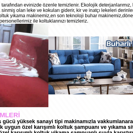
 tarafından evinizde özenle temizlenir. Ekolojik deterjanlarımız, 
inmiş olan leke ve kokuları giderir, kir ve inatçı lekeleri derinl
oltuk yıkama makinemiz,en son teknoloji buhar makinemiz,döner
rsonellerimiz ile koltuklarınızı temizleriz.
EMLERİ
ş gücü yüksek sanayi tipi makinamızla vakkumlanarak 
 uygun özel karışımlı koltuk şampuanı ve yıkama sitil
özel karışımlı koltuk yikama şampuanlı suyla karıştır