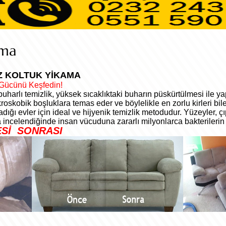
ama
MİZ KOLTUK YİKAMA
 Gücünü Keşfedin!
uharlı temizlik, yüksek sıcaklıktaki buharın püskürtülmesi ile y
oskobik boşluklara temas eder ve böylelikle en zorlu kirleri bile 
dığı evler için ideal ve hijyenik temizlik metodudur. Yüzeyler, 
 incelendiğinde insan vücuduna zararlı milyonlarca bakterilerin 
ESİ SONRASI